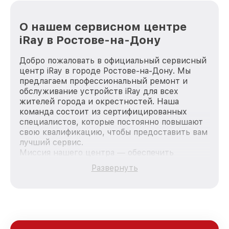
О нашем сервисном центре
iRay в Ростове-на-Дону
Добро пожаловать в официальный сервисный
центр iRay в городе Ростове-на-Дону. Мы
предлагаем профессиональный ремонт и
обслуживание устройств iRay для всех
жителей города и окрестностей. Наша
команда состоит из сертифицированных
специалистов, которые постоянно повышают
свою квалификацию, чтобы предоставить вам
лучший сервис.
Миссия нашего центра — обеспечить
качественный и доступный ремонт для
Развернуть
каждого пользователя продукции iRay, вне
зависимости от сложности поломки. Мы
стремимся к тому, чтобы каждый клиент был
удовлетворен скоростью и качеством
предоставляемых услуг. Наша цель — стать
лучшим сервисным центром iRay в городе