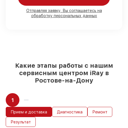
80%
работ в присутствии заказчика
Отправляя заявку, Вы соглашаетесь на
обработку персональных данных
90%
комплектующих для тепловизоров
на складе или доступны для быстрой
доставки
Качественные реплики и
оригинальные детали по вашему
выбору
– для любого бюджета
85%
работ в течение пары часов, при
условии, что обслуживание начинается
сразу
Какие этапы работы с нашим
сервисным центром iRay в
Ростове-на-Дону
1
Прием и доставка
Диагностика
Ремонт
Результат