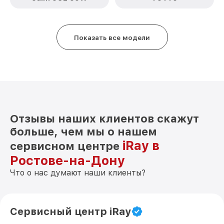
Восстановление после попадания влаги
от 850₽
AP 13 iRay
Ремонт Wi-Fi AP 13 iRay
от 850₽
Показать все модели
Ремонт разъема AP 13 iRay
от 650₽
Ремонт капиллярной трубки AP 13 iRay
от 450₽
Отзывы наших клиентов скажут
больше, чем мы о нашем
iRay в
сервисном центре
Ростове-на-Дону
Что о нас думают наши клиенты?
Сервисный центр iRay