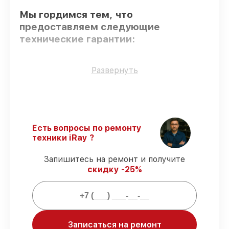
Мы гордимся тем, что
предоставляем следующие
технические гарантии:
Только фирменные комплектующие
–
Развернуть
только подлинные комплектующие.
Сертифицированные инженеры
– все
работники проходят обязательное
обучение и ежегодную аттестацию, что
подтверждает их уровень мастерства.
Есть вопросы по ремонту
Соблюдение сроков обслуживания
–
техники iRay ?
гарантируем завершение работ без
задержек.
Запишитесь на ремонт и получите
Гарантийное обслуживание
–
скидку -25%
обслуживаем тепловизоров всегда со
строгим соблюдением гарантийных
обязательств.
Мы гарантируем:
Записаться на ремонт