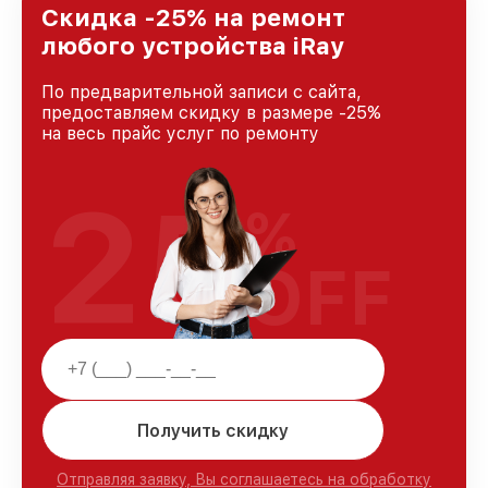
Ростове-на-Дону, постоянно повышая уровень
Скидка -25% на ремонт
доверия и лояльности наших клиентов.
любого устройства iRay
По предварительной записи с сайта,
предоставляем скидку в размере -25%
на весь прайс услуг по ремонту
25
%
OFF
Получить скидку
Отправляя заявку, Вы соглашаетесь на обработку